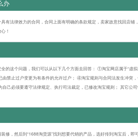
么办
个具有法律效力的合同，合同上面有明确的条款规定，卖家故意找回店铺
放心！
全的这个问题，我们可以从以下几个方面去回答： ①淘宝网店属于“虚拟
已由禁止过户变更为有条件的允许过户； ④淘宝规则与合同法发生冲突，
为自己必须要遵守法律规定、执行司法裁定，已修改淘宝规则； 其它公
装修，然后到“1688淘货源”找到想要代销的产品，选好传到淘宝后，即可