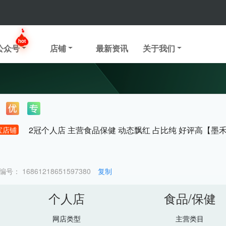
hot
公众号
店铺
最新资讯
关于我们
2冠个人店 主营食品保健 动态飘红 占比纯 好评高【墨
宝店铺
编号：
16861218651597380
复制
个人店
食品/保健
网店类型
主营类目