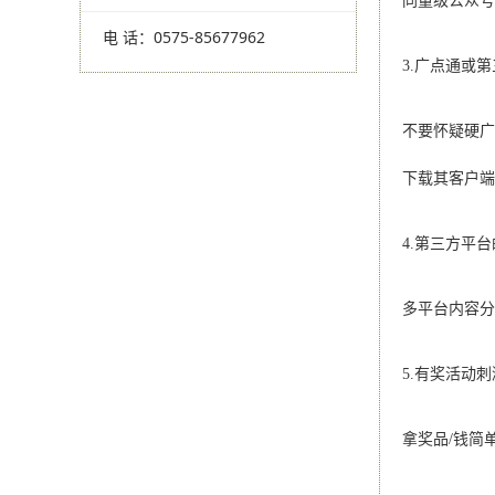
同量级公众
电 话：0575-85677962
3.广点通或
不要怀疑硬广
下载其客户
4.第三方平
多平台内容
5.有奖活动
拿奖品/钱简