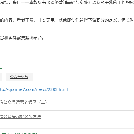
念总结，来自于一本教科书《网络营销基础与实践》以及瓶子酱的工作积
型的内容，看似干货，其实无用。就像即使你背得下微积分的定义，但长
概念和实操需要紧密结合。
公众号运营
ttp://qianhe7.com/news/2383.html
信公众号运营的误区（二）
信公众号起好名的方法