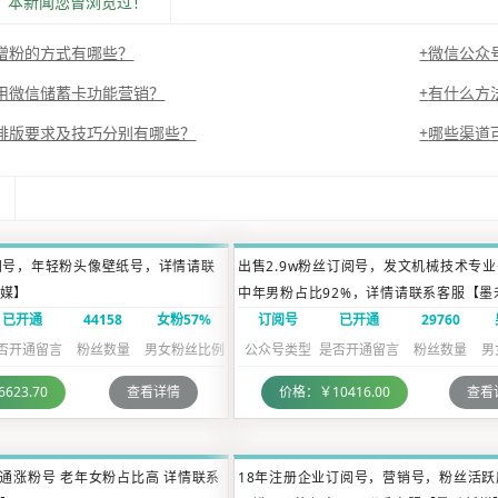
：本新闻您曾浏览过！
增粉的方式有哪些？
微信公众
用微信储蓄卡功能营销？
有什么方
排版要求及技巧分别有哪些？
哪些渠道
阅号，年轻粉头像壁纸号，详情请联
出售2.9w粉丝订阅号，发文机械技术专
媒】
中年男粉占比92%，详情请联系客服【墨
已开通
44158
女粉57%
订阅号
已开通
29760
否开通留言
粉丝数量
男女粉丝比例
公众号类型
是否开通留言
粉丝数量
男
623.70
查看详情
价格：￥10416.00
查看
点通涨粉号 老年女粉占比高 详情联系
18年注册企业订阅号，营销号，粉丝活跃