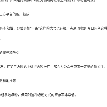
号互推，如果是同类但不同细分领域的帐号之间互推，导粉量可观。
第三方平台的硬广投放
的有效性，即使是如“一条”这样的大号也在投广点通;即使如今日头条这种
端。
台的曝光和吸引
分发，在第三方网站上进行内容推广，都会为公众号带来一定量的新关注
刺激和地推等
单粗暴地吸粉，但同时这种吸粉方式的留存率非常低。