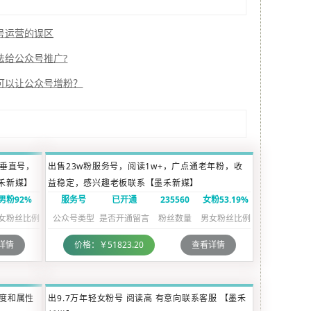
号运营的误区
法给公众号推广?
可以让公众号增粉？
业垂直号，
出售23w粉服务号，阅读1w+，广点通老年粉，收
禾新媒】
益稳定，感兴趣老板联系【墨禾新媒】
男粉92%
服务号
已开通
235560
女粉53.19%
女粉丝比例
公众号类型
是否开通留言
粉丝数量
男女粉丝比例
详情
价格：￥51823.20
查看详情
度和属性
出9.7万年轻女粉号 阅读高 有意向联系客服 【墨禾