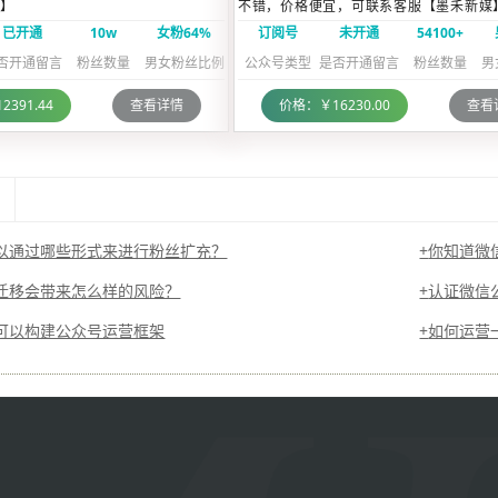
】
不错，价格便宜，可联系客服【墨禾新媒
已开通
10w
女粉64%
订阅号
未开通
54100+
否开通留言
粉丝数量
男女粉丝比例
公众号类型
是否开通留言
粉丝数量
男
391.44
查看详情
价格：￥16230.00
查看
以通过哪些形式来进行粉丝扩充？
你知道微
迁移会带来怎么样的风险？
认证微信
可以构建公众号运营框架
如何运营